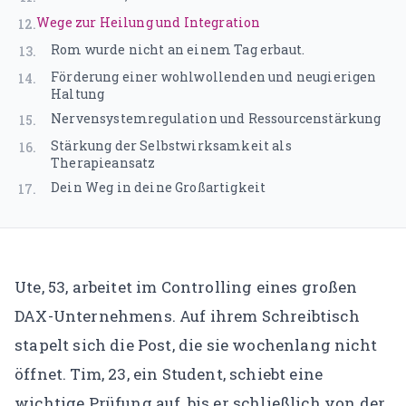
Gründerin & Denkfabrik
Wege zur Heilung und Integration
12
.
Unser Team
Rom wurde nicht an einem Tag erbaut.
13
.
Expertenfinder
Förderung einer wohlwollenden und neugierigen
14
.
Haltung
Unsere Partner
Nervensystemregulation und Ressourcenstärkung
15
.
Stärkung der Selbstwirksamkeit als
16
.
Karriere
Therapieansatz
Dein Weg in deine Großartigkeit
17
.
🗓️ Alle Veranstaltungen
EMDR Live Webinar
EMDR Live Session – Aufzeichnung
Ute, 53, arbeitet im Controlling eines großen
DAX-Unternehmens. Auf ihrem Schreibtisch
Supervision
stapelt sich die Post, die sie wochenlang nicht
öffnet. Tim, 23, ein Student, schiebt eine
📝 Blog
wichtige Prüfung auf, bis er schließlich von der