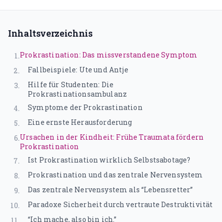
Traumatherapie (DeGPT)
Supervision
Inhaltsverzeichnis
ONLINEKURSE
Prokrastination: Das missverstandene Symptom
1
.
Dein Weg in deine Großartigkeit
Fallbeispiele: Ute und Antje
2
.
Hilfe für Studenten: Die
3
.
Der Leuchtturmweg
Prokrastinationsambulanz
Trauma und Lernen
Symptome der Prokrastination
4
.
Eine ernste Herausforderung
5
.
Narrative
Ursachen in der Kindheit: Frühe Traumata fördern
6
.
Prokrastination
Traumasensibles Coaching
Ist Prokrastination wirklich Selbstsabotage?
7
.
Du bist nicht kaputt (Aufzeichnung)
Prokrastination und das zentrale Nervensystem
8
.
Das zentrale Nervensystem als “Lebensretter”
9
.
ÜBER UNS
Paradoxe Sicherheit durch vertraute Destruktivität
10
.
“Ich mache, also bin ich.”
11
.