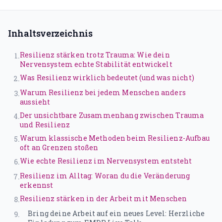
Traumatherapie (DeGPT)
Supervision
Inhaltsverzeichnis
ONLINEKURSE
Resilienz stärken trotz Trauma: Wie dein
1
.
Nervensystem echte Stabilität entwickelt
Dein Weg in deine Großartigkeit
Was Resilienz wirklich bedeutet (und was nicht)
2
.
Der Leuchtturmweg
Warum Resilienz bei jedem Menschen anders
3
.
aussieht
Trauma und Lernen
Der unsichtbare Zusammenhang zwischen Trauma
4
.
und Resilienz
Narrative
Warum klassische Methoden beim Resilienz-Aufbau
5
.
oft an Grenzen stoßen
Traumasensibles Coaching
Wie echte Resilienz im Nervensystem entsteht
6
.
Du bist nicht kaputt (Aufzeichnung)
Resilienz im Alltag: Woran du die Veränderung
7
.
erkennst
ÜBER UNS
Resilienz stärken in der Arbeit mit Menschen
8
.
Bring deine Arbeit auf ein neues Level: Herzliche
9
.