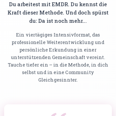
Du arbeitest mit EMDR. Du kennst die
Traumatherapie (DeGPT)
Kraft dieser Methode. Und doch spürst
Supervision
du: Da ist noch mehr...
ONLINEKURSE
Ein viertägiges Intensivformat, das
Dein Weg in deine Großartigkeit
professionelle Weiterentwicklung und
Der Leuchtturmweg
persönliche Erkundung in einer
Trauma und Lernen
unterstützenden Gemeinschaft vereint.
Tauche tiefer ein – in die Methode, in dich
Narrative
selbst und in eine Community
Traumasensibles Coaching
Gleichgesinnter.
Du bist nicht kaputt (Aufzeichnung)
ÜBER UNS