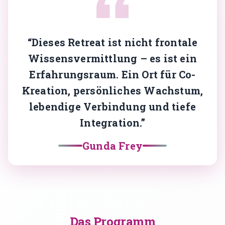
Gründerin & Denkfabrik
Unser Team
“Dieses Retreat ist nicht frontale
Expertenfinder
Wissensvermittlung – es ist ein
Unsere Partner
Erfahrungsraum. Ein Ort für Co-
Karriere
Kreation, persönliches Wachstum,
lebendige Verbindung und tiefe
🗓️ Alle Veranstaltungen
Integration.”
EMDR Live Webinar
Gunda Frey
EMDR Live Session – Aufzeichnung
Supervision
📝 Blog
Das Programm