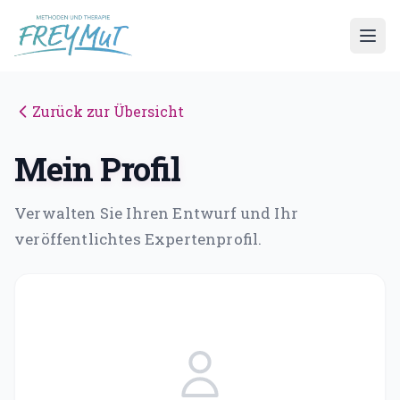
Zurück zur Übersicht
UNSERE ANGEBOTE
Mein Profil
📚 Alle Ausbildungen & Kurse
Verwalten Sie Ihren Entwurf und Ihr
SELF - Traumafachkraft
veröffentlichtes Expertenprofil.
EMDR
EMDR-S Speed
EMDR Retreat
Traumapädagogik