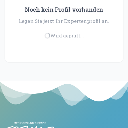
Traumatherapie (DeGPT)
Noch kein Profil vorhanden
Supervision
Legen Sie jetzt Ihr Expertenprofil an.
ONLINEKURSE
Wird geprüft...
Dein Weg in deine Großartigkeit
Der Leuchtturmweg
Trauma und Lernen
Narrative
Traumasensibles Coaching
Du bist nicht kaputt (Aufzeichnung)
ÜBER UNS