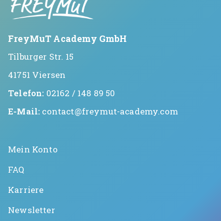
Gründerin & Denkfabrik
Unser Team
FreyMuT Academy GmbH
Expertenfinder
Tilburger Str. 15
Unsere Partner
41751 Viersen
Karriere
Telefon:
02162 / 148 89 50
E-Mail:
contact@freymut-academy.com
🗓️ Alle Veranstaltungen
EMDR Live Webinar
Mein Konto
EMDR Live Session – Aufzeichnung
FAQ
Supervision
Karriere
📝 Blog
Newsletter