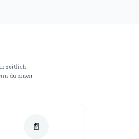
r zeitlich
enn du einen
📄