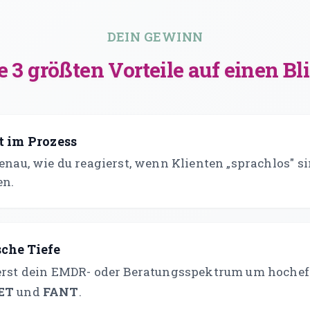
DEIN GEWINN
e 3 größten Vorteile auf einen Bl
t im Prozess
enau, wie du reagierst, wenn Klienten „sprachlos" s
en.
che Tiefe
erst dein EMDR- oder Beratungsspektrum um hochef
ET
und
FANT
.