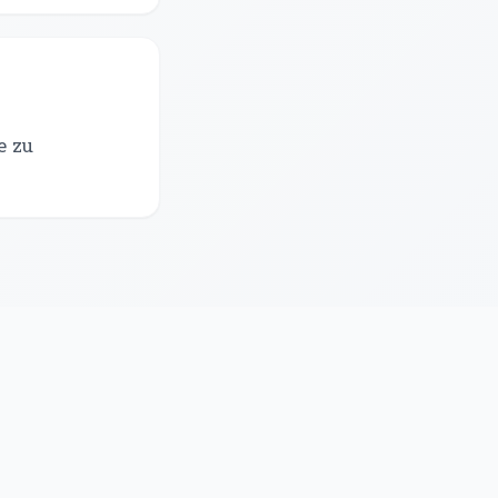
,
e zu