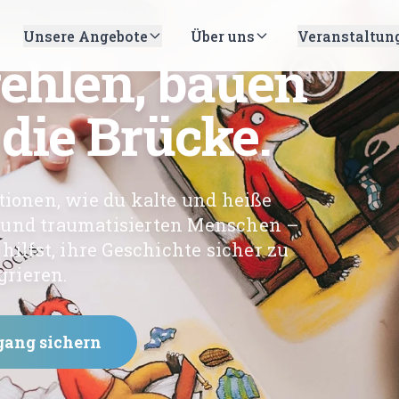
ONEN · ONLINEKURS
Unsere Angebote
Über uns
Veranstaltun
ehlen, bauen
 die Brücke.
tionen, wie du kalte und heiße
 und traumatisierten Menschen –
ilfst, ihre Geschichte sicher zu
grieren.
gang sichern