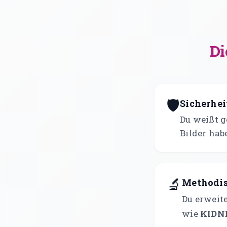
Di
🛡️
Sicherhei
Du weißt g
Bilder hab
🔬
Methodis
Du erweit
wie
KIDN