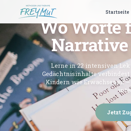
VIDEO-LEKTI
22
Startseite
Wo Worte f
Narrative
Lerne in 22 intensiven Lek
Gedächtnisinhalte verbindest
Kindern wie Erwachsenen – h
inte
Jetzt Zu