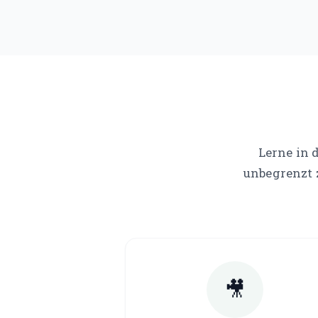
Lerne in 
unbegrenzt 
🎥