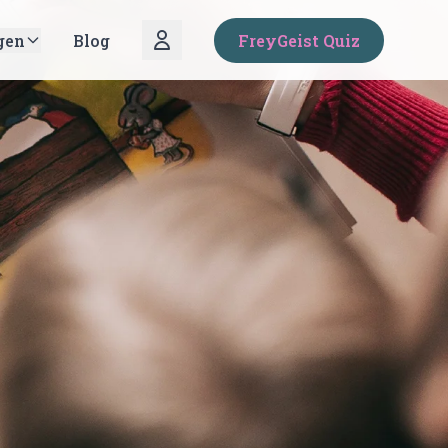
gen
Blog
FreyGeist Quiz