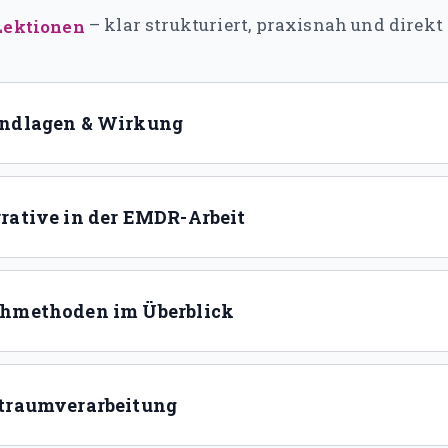
– klar strukturiert, praxisnah und direk
Lektionen
undlagen & Wirkung
rative in der EMDR-Arbeit
chmethoden im Überblick
btraumverarbeitung