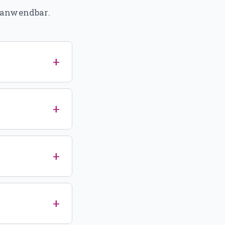
t anwendbar.
+
+
+
+