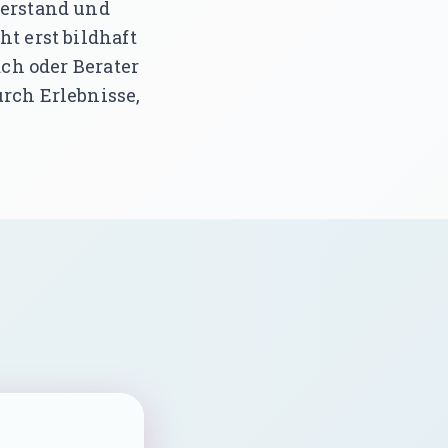
Verstand und
ht erst bildhaft
ach oder Berater
urch Erlebnisse,