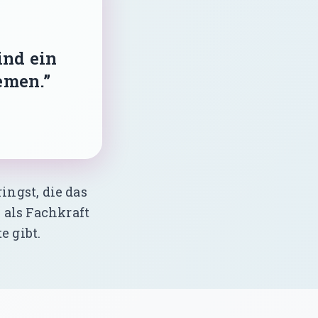
ind ein
emen.”
ingst, die das
 als Fachkraft
e gibt.