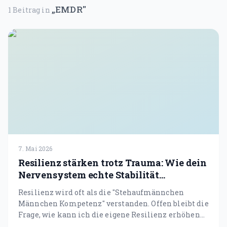
Gründerin & Denkfabrik
„
EMDR
"
1
Beitrag
in
Unser Team
Expertenfinder
Unsere Partner
Karriere
🗓️ Alle Veranstaltungen
EMDR Live Webinar
7. Mai 2026
EMDR Live Session – Aufzeichnung
Resilienz stärken trotz Trauma: Wie dein
Nervensystem echte Stabilität
Supervision
entwickelt
Resilienz wird oft als die "Stehaufmännchen
Männchen Kompetenz" verstanden. Offen bleibt die
📝 Blog
Frage, wie kann ich die eigene Resilienz erhöhen
und warum sind andere scheinbar resilienter als