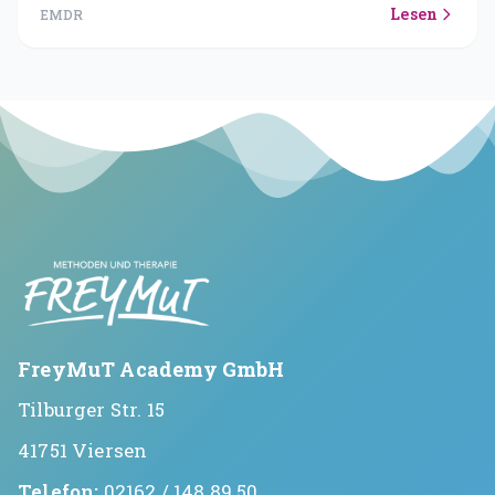
Lesen
EMDR
ich.
KONTO
Mein Konto
Expertenfinder-Profil
FreyMuT Academy GmbH
Tilburger Str. 15
41751 Viersen
Telefon:
02162 / 148 89 50