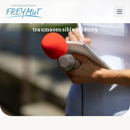
Unser Blog
Wissen, Inspiration und Einblicke in die
traumasensible Bildung
UNSERE ANGEBOTE
📚 Alle Ausbildungen & Kurse
SELF - Traumafachkraft
EMDR
EMDR-S Speed
EMDR Retreat
Traumapädagogik