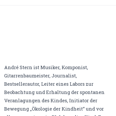
Traumatherapie (DeGPT)
Supervision
ONLINEKURSE
Dein Weg in deine Großartigkeit
Der Leuchtturmweg
Trauma und Lernen
Narrative
André Stern ist Musiker, Komponist,
Gitarrenbaumeister, Journalist,
Traumasensibles Coaching
Bestsellerautor, Leiter eines Labors zur
Du bist nicht kaputt (Aufzeichnung)
Beobachtung und Erhaltung der spontanen
Veranlagungen des Kindes, Initiator der
ÜBER UNS
Bewegung „Ökologie der Kindheit“ und vor