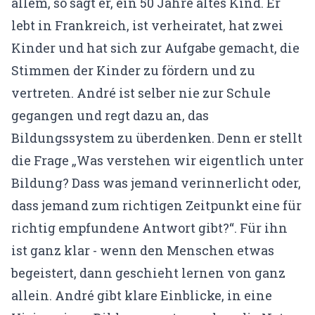
Gründerin & Denkfabrik
allem, so sagt er, ein 50 Jahre altes Kind. Er
lebt in Frankreich, ist verheiratet, hat zwei
Unser Team
Kinder und hat sich zur Aufgabe gemacht, die
Expertenfinder
Stimmen der Kinder zu fördern und zu
Unsere Partner
vertreten. André ist selber nie zur Schule
gegangen und regt dazu an, das
Karriere
Bildungssystem zu überdenken. Denn er stellt
🗓️ Alle Veranstaltungen
die Frage „Was verstehen wir eigentlich unter
Bildung? Dass was jemand verinnerlicht oder,
EMDR Live Webinar
dass jemand zum richtigen Zeitpunkt eine für
EMDR Live Session – Aufzeichnung
richtig empfundene Antwort gibt?“. Für ihn
Supervision
ist ganz klar - wenn den Menschen etwas
begeistert, dann geschieht lernen von ganz
📝 Blog
allein. André gibt klare Einblicke, in eine