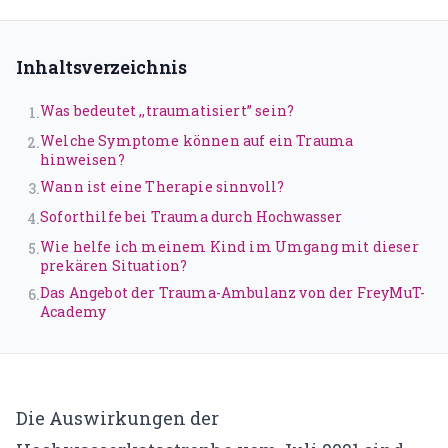
Traumatherapie (DeGPT)
Supervision
Inhaltsverzeichnis
ONLINEKURSE
Was bedeutet ,,traumatisiert’’ sein?
1
.
Dein Weg in deine Großartigkeit
Welche Symptome können auf ein Trauma
2
.
hinweisen?
Der Leuchtturmweg
Wann ist eine Therapie sinnvoll?
3
.
Trauma und Lernen
Soforthilfe bei Trauma durch Hochwasser
4
.
Wie helfe ich meinem Kind im Umgang mit dieser
5
.
Narrative
prekären Situation?
Das Angebot der Trauma-Ambulanz von der FreyMuT-
6
.
Traumasensibles Coaching
Academy
Du bist nicht kaputt (Aufzeichnung)
ÜBER UNS
Die Auswirkungen der