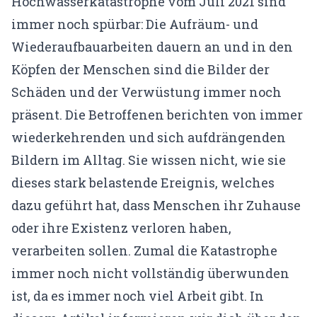
Hochwasserkatastrophe vom Juli 2021 sind
Gründerin & Denkfabrik
immer noch spürbar: Die Aufräum- und
Unser Team
Wiederaufbauarbeiten dauern an und in den
Expertenfinder
Köpfen der Menschen sind die Bilder der
Unsere Partner
Schäden und der Verwüstung immer noch
präsent. Die Betroffenen berichten von immer
Karriere
wiederkehrenden und sich aufdrängenden
Bildern im Alltag. Sie wissen nicht, wie sie
🗓️ Alle Veranstaltungen
dieses stark belastende Ereignis, welches
EMDR Live Webinar
dazu geführt hat, dass Menschen ihr Zuhause
EMDR Live Session – Aufzeichnung
oder ihre Existenz verloren haben,
verarbeiten sollen. Zumal die Katastrophe
Supervision
immer noch nicht vollständig überwunden
📝 Blog
ist, da es immer noch viel Arbeit gibt. In