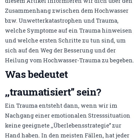
diesem Artikel informieren wir dich über den
KONTO
Zusammenhang zwischen dem Hochwasser
bzw. Unwetterkatastrophen und Trauma,
Mein Konto
welche Symptome auf ein Trauma hinweisen
Expertenfinder-Profil
und welche ersten Schritte zu tun sind, um
sich auf den Weg der Besserung und der
Heilung vom Hochwasser-Trauma zu begeben.
Was bedeutet
,,traumatisiert’’ sein?
Ein Trauma entsteht dann, wenn wir im
Nachgang einer emotionalen Stresssituation
keine geeignete ,,Überlebensstrategie’’ zur
Hand haben. In den meisten Fällen, hat jeder