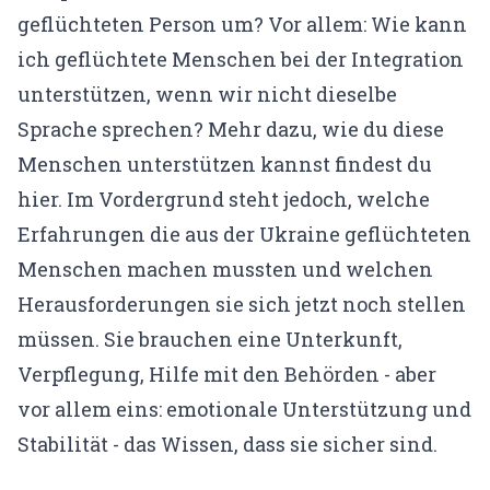
Gründerin & Denkfabrik
geflüchteten Person um? Vor allem: Wie kann
Unser Team
ich geflüchtete Menschen bei der Integration
Expertenfinder
unterstützen, wenn wir nicht dieselbe
Sprache sprechen? Mehr dazu, wie du diese
Unsere Partner
Menschen unterstützen kannst findest du
Karriere
hier.
Im Vordergrund steht jedoch, welche
Erfahrungen die aus der Ukraine geflüchteten
🗓️ Alle Veranstaltungen
Menschen machen mussten und welchen
EMDR Live Webinar
Herausforderungen sie sich jetzt noch stellen
müssen. Sie brauchen eine Unterkunft,
EMDR Live Session – Aufzeichnung
Verpflegung, Hilfe mit den Behörden - aber
Supervision
vor allem eins: emotionale Unterstützung und
Stabilität - das Wissen, dass sie sicher sind.
📝 Blog