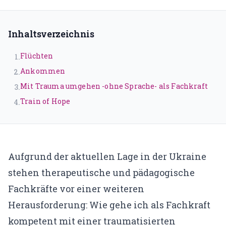
Traumatherapie (DeGPT)
Supervision
Inhaltsverzeichnis
ONLINEKURSE
Flüchten
1
.
Dein Weg in deine Großartigkeit
Ankommen
2
.
Mit Trauma umgehen -ohne Sprache- als Fachkraft
3
.
Der Leuchtturmweg
Train of Hope
4
.
Trauma und Lernen
Narrative
Traumasensibles Coaching
Aufgrund der aktuellen Lage in der Ukraine
Du bist nicht kaputt (Aufzeichnung)
stehen therapeutische und pädagogische
Fachkräfte vor einer weiteren
ÜBER UNS
Herausforderung: Wie gehe ich als Fachkraft
kompetent mit einer traumatisierten