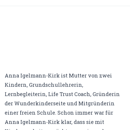
Traumatherapie (DeGPT)
Supervision
ONLINEKURSE
Dein Weg in deine Großartigkeit
Der Leuchtturmweg
Trauma und Lernen
Narrative
Anna Igelmann-Kirk ist Mutter von zwei
Kindern, Grundschullehrerin,
Traumasensibles Coaching
Lernbegleiterin, Life Trust Coach, Gründerin
Du bist nicht kaputt (Aufzeichnung)
der Wunderkinderseite und Mitgründerin
einer freien Schule. Schon immer war für
ÜBER UNS
Anna Igelmann-Kirk klar, dass sie mit