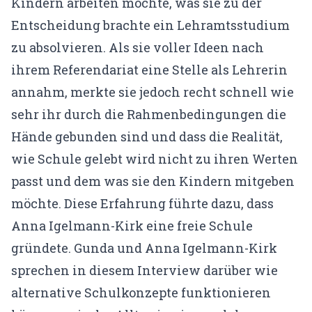
Gründerin & Denkfabrik
Kindern arbeiten möchte, was sie zu der
Entscheidung brachte ein Lehramtsstudium
Unser Team
zu absolvieren. Als sie voller Ideen nach
Expertenfinder
ihrem Referendariat eine Stelle als Lehrerin
Unsere Partner
annahm, merkte sie jedoch recht schnell wie
sehr ihr durch die Rahmenbedingungen die
Karriere
Hände gebunden sind und dass die Realität,
🗓️ Alle Veranstaltungen
wie Schule gelebt wird nicht zu ihren Werten
passt und dem was sie den Kindern mitgeben
EMDR Live Webinar
möchte. Diese Erfahrung führte dazu, dass
EMDR Live Session – Aufzeichnung
Anna Igelmann-Kirk eine freie Schule
Supervision
gründete. Gunda und Anna Igelmann-Kirk
sprechen in diesem Interview darüber wie
📝 Blog
alternative Schulkonzepte funktionieren