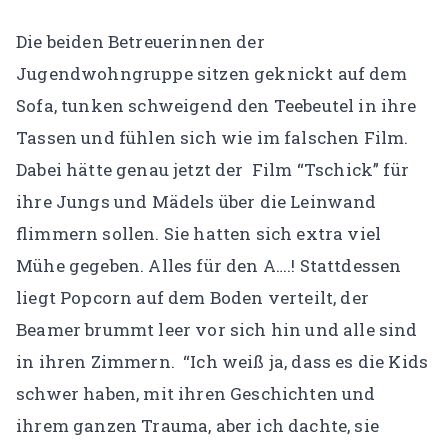
KONTO
Die beiden Betreuerinnen der
Jugendwohngruppe sitzen geknickt auf dem
Mein Konto
Sofa, tunken schweigend den Teebeutel in ihre
Expertenfinder-Profil
Tassen und fühlen sich wie im falschen Film.
Dabei hätte genau jetzt der Film “Tschick” für
ihre Jungs und Mädels über die Leinwand
flimmern sollen.
Sie hatten sich extra viel
Mühe gegeben. Alles für den A….! Stattdessen
liegt Popcorn auf dem Boden verteilt, der
Beamer brummt leer vor sich hin und alle sind
in ihren Zimmern.
“Ich weiß ja, dass es die Kids
schwer haben, mit ihren Geschichten und
ihrem ganzen Trauma, aber ich dachte, sie