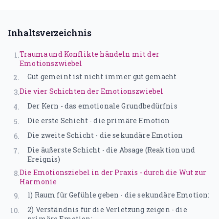
Traumatherapie (DeGPT)
Supervision
Inhaltsverzeichnis
ONLINEKURSE
Trauma und Konflikte händeln mit der
1
.
Emotionszwiebel
Dein Weg in deine Großartigkeit
Gut gemeint ist nicht immer gut gemacht
2
.
Der Leuchtturmweg
Die vier Schichten der Emotionszwiebel
3
.
Trauma und Lernen
Der Kern - das emotionale Grundbedürfnis
4
.
Die erste Schicht - die primäre Emotion
5
.
Narrative
Die zweite Schicht - die sekundäre Emotion
6
.
Traumasensibles Coaching
Die äußerste Schicht - die Absage (Reaktion und
7
.
Ereignis)
Du bist nicht kaputt (Aufzeichnung)
Die Emotionsziebel in der Praxis - durch die Wut zur
8
.
Harmonie
1) Raum für Gefühle geben - die sekundäre Emotion:
ÜBER UNS
9
.
2) Verständnis für die Verletzung zeigen - die
10
.
primäre Emotion: