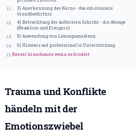
Gründerin & Denkfabrik
3) Anerkennung des Kerns - das emotionale
11
.
Unser Team
Grundbedürfnis:
4) Betrachtung der äußersten Schicht - die Absage
12
.
Expertenfinder
(Reaktion und Ereignis):
5) Anwendung von Lösungsansätzen:
13
.
Unsere Partner
6) Hinweis auf professionelle Unterstützung:
14
.
Karriere
Besser hinschauen wenn es brodelt
15
.
🗓️ Alle Veranstaltungen
EMDR Live Webinar
Trauma und Konflikte
EMDR Live Session – Aufzeichnung
händeln mit der
Supervision
Emotionszwiebel
📝 Blog