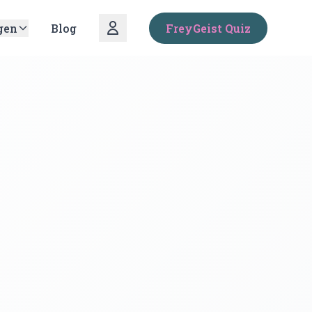
gen
Blog
FreyGeist Quiz