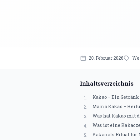
20. Februar 2026
Wei
Inhaltsverzeichnis
Kakao – Ein Getränk
1
.
Mama Kakao – Heilun
2
.
Was hat Kakao mit d
3
.
Was ist eine Kakao
4
.
Kakao als Ritual fü
5
.