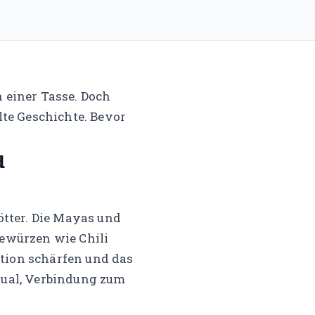
 einer Tasse. Doch
lte Geschichte. Bevor
d
tter. Die Mayas und
Gewürzen wie Chili
uition schärfen und das
itual, Verbindung zum