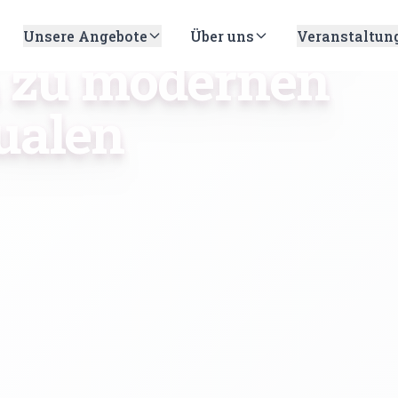
- Von uralten
Unsere Angebote
Über uns
Veranstaltun
n zu modernen
ualen