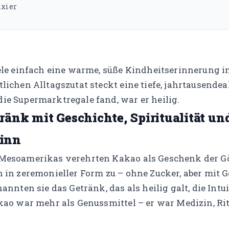
ixier
iele einfach eine warme, süße Kindheitserinnerung in
lichen Alltagszutat steckt eine tiefe, jahrtausendea
ie Supermarktregale fand, war er heilig.
ränk mit Geschichte, Spiritualität un
inn
 Mesoamerikas verehrten Kakao als Geschenk der Gö
n in zeremonieller Form zu – ohne Zucker, aber mit 
nannten sie das Getränk, das als heilig galt, die Int
akao war mehr als Genussmittel – er war Medizin, R