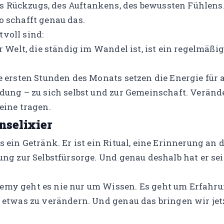
 Rückzugs, des Auftankens, des bewussten Fühlens
o schafft genau das.
voll sind:
er Welt, die ständig im Wandel ist, ist ein regelmäßig
e ersten Stunden des Monats setzen die Energie für al
dung – zu sich selbst und zur Gemeinschaft. Verände
eine tragen.
nselixier
s ein Getränk. Er ist ein Ritual, eine Erinnerung an 
ung zur Selbstfürsorge. Und genau deshalb hat er sei
emy geht es nie nur um Wissen. Es geht um Erfahru
h etwas zu verändern. Und genau das bringen wir jet