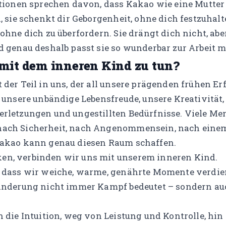
ditionen sprechen davon, dass Kakao wie eine Mutter
h, sie schenkt dir Geborgenheit, ohne dich festzuhalte
ohne dich zu überfordern. Sie drängt dich nicht, aber
nd genau deshalb passt sie so wunderbar zur Arbeit 
mit dem inneren Kind zu tun?
t der Teil in uns, der all unsere prägenden frühen E
t unsere unbändige Lebensfreude, unsere Kreativität,
erletzungen und ungestillten Bedürfnisse. Viele Me
nach Sicherheit, nach Angenommensein, nach einem 
akao kann genau diesen Raum schaffen.
en, verbinden wir uns mit unserem inneren Kind.
, dass wir weiche, warme, genährte Momente verdie
ränderung nicht immer Kampf bedeutet – sondern au
n die Intuition, weg von Leistung und Kontrolle, hin