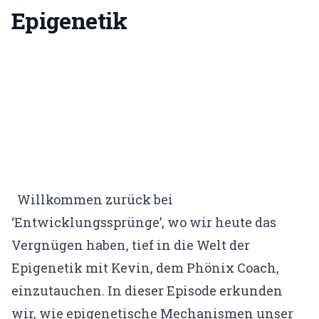
Gründerin & Denkfabrik
Epigenetik
Unser Team
Expertenfinder
Unsere Partner
Karriere
🗓️ Alle Veranstaltungen
EMDR Live Webinar
Willkommen zurück bei
‘Entwicklungssprünge’, wo wir heute das
EMDR Live Session – Aufzeichnung
Vergnügen haben, tief in die Welt der
Supervision
Epigenetik mit Kevin, dem Phönix Coach,
einzutauchen. In dieser Episode erkunden
📝 Blog
wir, wie epigenetische Mechanismen unser