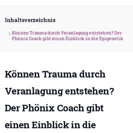
Traumatherapie (DeGPT)
Supervision
Inhaltsverzeichnis
ONLINEKURSE
Können Trauma durch Veranlagung entstehen? Der
1
.
Phönix Coach gibt einen Einblick in die Epigenetik
Dein Weg in deine Großartigkeit
Der Leuchtturmweg
Trauma und Lernen
Können Trauma durch
Narrative
Veranlagung entstehen?
Traumasensibles Coaching
Du bist nicht kaputt (Aufzeichnung)
Der Phönix Coach gibt
ÜBER UNS
einen Einblick in die