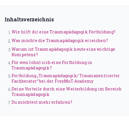
Traumatherapie (DeGPT)
Supervision
Inhaltsverzeichnis
ONLINEKURSE
Wie hilft dir eine Traumapädagogik Fortbildung?
1
.
Dein Weg in deine Großartigkeit
Was möchte die Traumapädagogik erreichen?
2
.
Warum ist Traumapädagogik heute eine wichtige
3
.
Der Leuchtturmweg
Kompetenz?
Trauma und Lernen
Für wen lohnt sich eine Fortbildung in
4
.
Traumapädagogik?
Narrative
Fortbildung „Traumapädagogik/ Traumazentrierter
5
.
Fachberater“ bei der FreyMuT-Academy
Traumasensibles Coaching
Deine Vorteile durch eine Weiterbildung im Bereich
6
.
Traumapädagogik
Du bist nicht kaputt (Aufzeichnung)
Du möchtest mehr erfahren?
7
.
ÜBER UNS