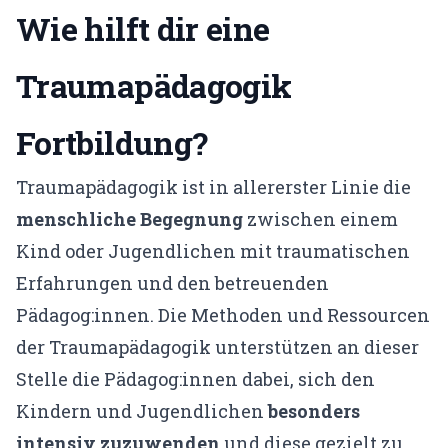
Gründerin & Denkfabrik
Wie hilft dir eine
Unser Team
Traumapädagogik
Expertenfinder
Unsere Partner
Fortbildung?
Karriere
Traumapädagogik ist in allererster Linie die
menschliche Begegnung
zwischen einem
🗓️ Alle Veranstaltungen
Kind oder Jugendlichen mit traumatischen
EMDR Live Webinar
Erfahrungen und den betreuenden
EMDR Live Session – Aufzeichnung
Pädagog:innen. Die Methoden und Ressourcen
der Traumapädagogik unterstützen an dieser
Supervision
Stelle die Pädagog:innen dabei, sich den
Kindern und Jugendlichen
besonders
📝 Blog
intensiv zuzuwenden
und diese gezielt zu